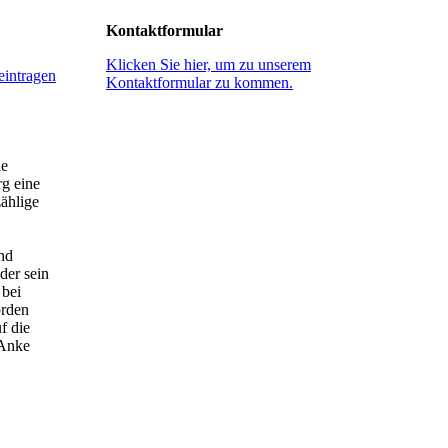
Kontaktformular
Klicken Sie hier, um zu unserem
eintragen
Kontaktformular zu kommen.
ie
g eine
zählige
nd
der sein
 bei
orden
f die
 Anke