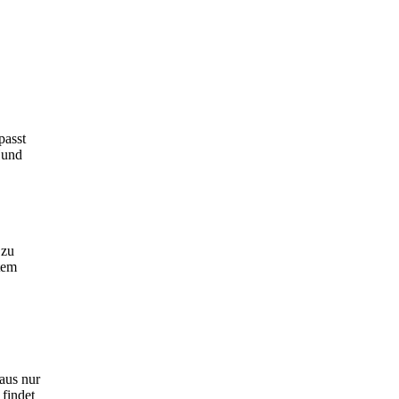
passt
Hund
 zu
tem
aus nur
findet