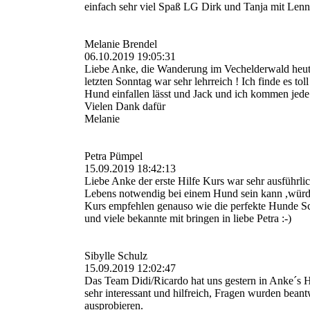
einfach sehr viel Spaß LG Dirk und Tanja mit Len
Melanie Brendel
06.10.2019 19:05:31
Liebe Anke, die Wanderung im Vechelderwald heute,
letzten Sonntag war sehr lehrreich ! Ich finde es 
Hund einfallen lässt und Jack und ich kommen jede
Vielen Dank dafür
Melanie
Petra Pümpel
15.09.2019 18:42:13
Liebe Anke der erste Hilfe Kurs war sehr ausführl
Lebens notwendig bei einem Hund sein kann ,würde 
Kurs empfehlen genauso wie die perfekte Hunde Sc
und viele bekannte mit bringen in liebe Petra :-)
Sibylle Schulz
15.09.2019 12:02:47
Das Team Didi/Ricardo hat uns gestern in Anke´s Hu
sehr interessant und hilfreich, Fragen wurden bea
ausprobieren.