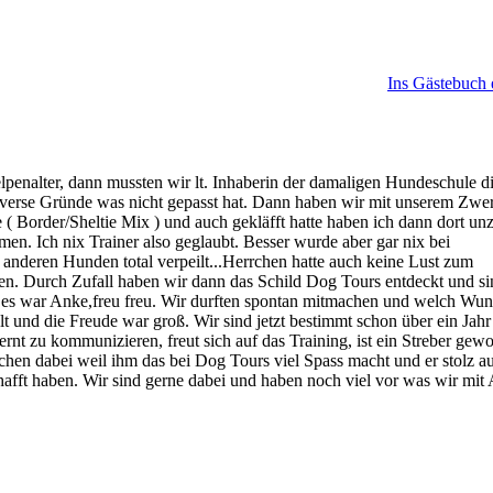
Ins Gästebuch 
penalter, dann mussten wir lt. Inhaberin der damaligen Hundeschule d
iverse Gründe was nicht gepasst hat. Dann haben wir mit unserem Zwer
e ( Border/Sheltie Mix ) und auch gekläfft hatte haben ich dann dort un
mmen. Ich nix Trainer also geglaubt. Besser wurde aber gar nix bei
nderen Hunden total verpeilt...Herrchen hatte auch keine Lust zum
gen. Durch Zufall haben wir dann das Schild Dog Tours entdeckt und si
 es war Anke,freu freu. Wir durften spontan mitmachen und welch Wun
und die Freude war groß. Wir sind jetzt bestimmt schon über ein Jahr
ernt zu kommunizieren, freut sich auf das Training, ist ein Streber gew
rrchen dabei weil ihm das bei Dog Tours viel Spass macht und er stolz au
fft haben. Wir sind gerne dabei und haben noch viel vor was wir mit