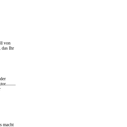
ll von
 das Ihr
 der
.........
r
es macht