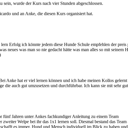
 zu sein, wurde der Kurs nach vier Stunden abgeschlossen.
rdo und an Anke, die diesen Kurs organisiert hat.
 lern Erfolg ich könnte jedem diese Hunde Schule empfehlen der preis 
r was neues was man so nie gedacht hätte was man alles so mit seinem 
)
Bei Anke hat er viel lernen können und ich habe meinen Kollos gelernt
ge die auch gut umzusetzen und durchführbar. Ich kann sie mit sehr gu
r fünf Jahren unter Ankes fachkundiger Anleitung zu einem Team
 zweiter Welpe bei ihr das 1x1 lernen soll. Diesmal bestand das Team 
schafft es immer, Hund und Mensch individuell im Blick zu haben und 