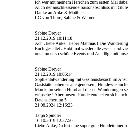
Ich war mit meinem Herrchen zum ersten Mal dabei
Auch der anschliessende Saisonabschluss mit Glüh
Danke an Anke & Matthias!
LG von Thore, Sabine & Werner
Sabine Dreyer
21.12.2019 18:11:18
Ach , liebe Anke - lieber Matthias ! Die Wanderun
Euch gestaltet . Habt mal wieder alle zwei - und v
uns immer so schöne Events und Ausflüge mit unser
Sabine Dreyer
21.12.2019 18:05:14
Sophientalwanderung mit Gasthausbesuch im Anschlu
Gaststätte haben es alle genossen , Hundewie auch 
Man kann seinen Hund auf diesen Wanderungen sehr g
wünsche ! Aber unsere Hunde entdecken sich auch im
Datensicherung 5
21.08.2024
12:16:23
Tanja Spindler
16.10.2019 12:27:50
Liebe Anke,Du bist eine super gute Hundetrainerin