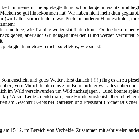
rbeit mit meinem Therapiebegleithund schon lange unterstützt und begle
 Macken so gut hinbekommen hat! Wir haben nicht mehr dran geglaubt,
d(wir hatten vorher leider etwas Pech mit anderen Hundeschulen, die 
kannten)!
er eine Idee, wie Training weiter stattfinden kann. Online bekommen 
dback geben, aber auch Grundlagen über den Hund werden vermittelt. 
t.
iebegleithundetea­¬m nicht so effektiv, wie sie ist!
onnenschein und gutes Wetter . Erst danach ( !!! ) fing es an zu piese
 dabei , vom Minichihuahua bis zum Bernhardiner war alles dabei und
zlich im Wald verschwunden um Wild nachzujagen .....und konnte später
k ) ! Also , Leute - denkt dran , eure Hunde vorsichtshalber mit einem
am Geschirr ! Gibts bei Raifeisen und Fressnapf ! Sicher ist sicher !
ng am 15.12. im Bereich von Vechelde. Zusammen mit sehr vielen ande