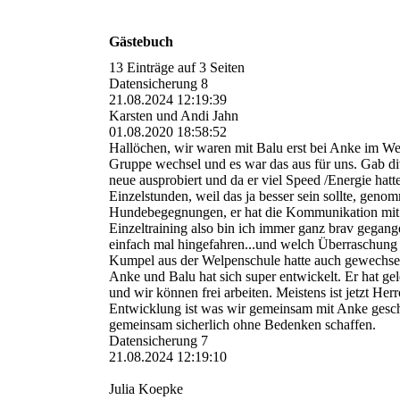
Gästebuch
13 Einträge auf 3 Seiten
Datensicherung 8
21.08.2024
12:19:39
Karsten und Andi Jahn
01.08.2020 18:58:52
Hallöchen, wir waren mit Balu erst bei Anke im Wel
Gruppe wechsel und es war das aus für uns. Gab d
neue ausprobiert und da er viel Speed /Energie hatt
Einzelstunden, weil das ja besser sein sollte, geno
Hundebegegnungen, er hat die Kommunikation mit a
Einzeltraining also bin ich immer ganz brav gegan
einfach mal hingefahren...und welch Überraschung
Kumpel aus der Welpenschule hatte auch gewechselt 
Anke und Balu hat sich super entwickelt. Er hat gel
und wir können frei arbeiten. Meistens ist jetzt He
Entwicklung ist was wir gemeinsam mit Anke gescha
gemeinsam sicherlich ohne Bedenken schaffen.
Datensicherung 7
21.08.2024
12:19:10
Julia Koepke