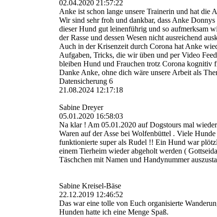
02.04.2020 21:57:22
Anke ist schon lange unsere Trainerin und hat die A
Wir sind sehr froh und dankbar, dass Anke Donnys
dieser Hund gut leinenführig und so aufmerksam wir
der Rasse und dessen Wesen nicht ausreichend aus
Auch in der Krisenzeit durch Corona hat Anke wied
Aufgaben, Tricks, die wir üben und per Video Fee
bleiben Hund und Frauchen trotz Corona kognitiv fi
Danke Anke, ohne dich wäre unsere Arbeit als Therap
Datensicherung 6
21.08.2024
12:17:18
Sabine Dreyer
05.01.2020 16:58:03
Na klar ! Am 05.01.2020 auf Dogstours mal wieder S
Waren auf der Asse bei Wolfenbüttel . Viele Hunde
funktionierte super als Rudel !! Ein Hund war plöt
einem Tierheim wieder abgeholt werden ( Gottseidan
Täschchen mit Namen und Handynummer auszustatten 
Sabine Kreisel-Bäse
22.12.2019 12:46:52
Das war eine tolle von Euch organisierte Wanderu
Hunden hatte ich eine Menge Spaß.