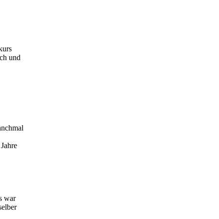
kurs
sch und
manchmal
 Jahre
s war
selber