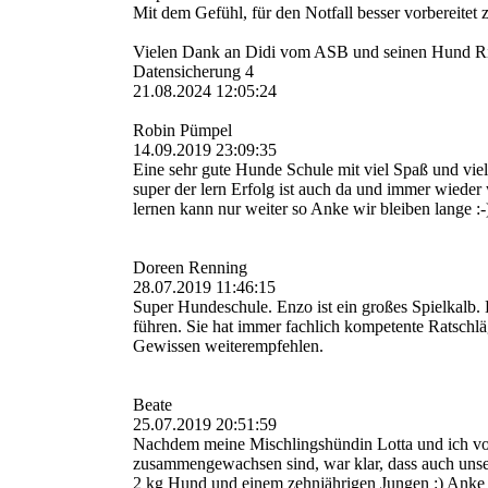
Mit dem Gefühl, für den Notfall besser vorbereitet
Vielen Dank an Didi vom ASB und seinen Hund Rica
Datensicherung 4
21.08.2024
12:05:24
Robin Pümpel
14.09.2019 23:09:35
Eine sehr gute Hunde Schule mit viel Spaß und viel
super der lern Erfolg ist auch da und immer wiede
lernen kann nur weiter so Anke wir bleiben lange :-
Doreen Renning
28.07.2019 11:46:15
Super Hundeschule. Enzo ist ein großes Spielkalb. 
führen. Sie hat immer fachlich kompetente Ratschlä
Gewissen weiterempfehlen.
Beate
25.07.2019 20:51:59
Nachdem meine Mischlingshündin Lotta und ich vo
zusammengewachsen sind, war klar, dass auch unser
2 kg Hund und einem zehnjährigen Jungen :) Anke 