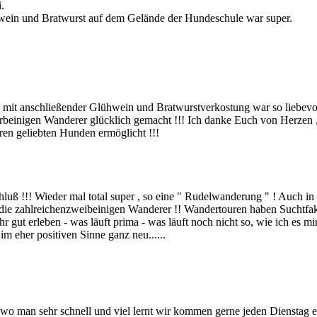
.
wein und Bratwurst auf dem Gelände der Hundeschule war super.
g mit anschließender Glühwein und Bratwurstverkostung war so liebevo
ierbeinigen Wanderer glücklich gemacht !!! Ich danke Euch von Herzen ,
en geliebten Hunden ermöglicht !!!
ß !!! Wieder mal total super , so eine " Rudelwanderung " ! Auch in
die zahlreichenzweibeinigen Wanderer !! Wandertouren haben Suchtfaktor
ut erleben - was läuft prima - was läuft noch nicht so, wie ich es mi
 eher positiven Sinne ganz neu......
 wo man sehr schnell und viel lernt wir kommen gerne jeden Dienstag 